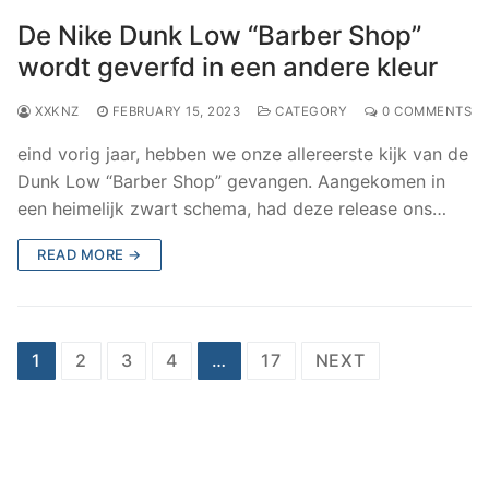
De Nike Dunk Low “Barber Shop”
wordt geverfd in een andere kleur
XXKNZ
FEBRUARY 15, 2023
CATEGORY
0 COMMENTS
eind vorig jaar, hebben we onze allereerste kijk van de
Dunk Low “Barber Shop” gevangen. Aangekomen in
een heimelijk zwart schema, had deze release ons…
READ MORE →
Posts
1
2
3
4
…
17
NEXT
navigation