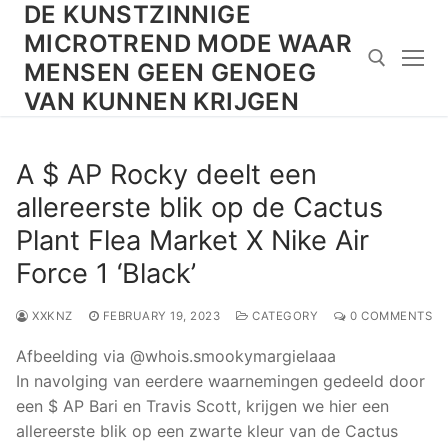
DE KUNSTZINNIGE
Skip
to
MICROTREND MODE WAAR
content
MENSEN GEEN GENOEG
VAN KUNNEN KRIJGEN
Search for:
A $ AP Rocky deelt een
allereerste blik op de Cactus
Plant Flea Market X Nike Air
Force 1 ‘Black’
XXKNZ
FEBRUARY 19, 2023
CATEGORY
0 COMMENTS
Afbeelding via @whois.smookymargielaaa
In navolging van eerdere waarnemingen gedeeld door
een $ AP Bari en Travis Scott, krijgen we hier een
allereerste blik op een zwarte kleur van de Cactus