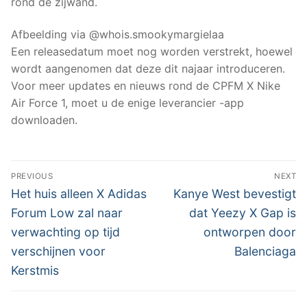
rond de zijwand.
Afbeelding via @whois.smookymargielaa
Een releasedatum moet nog worden verstrekt, hoewel
wordt aangenomen dat deze dit najaar introduceren.
Voor meer updates en nieuws rond de CPFM X Nike
Air Force 1, moet u de enige leverancier -app
downloaden.
Post
PREVIOUS
NEXT
navigation
Previous
Next
Het huis alleen X Adidas
Kanye West bevestigt
post:
post:
Forum Low zal naar
dat Yeezy X Gap is
verwachting op tijd
ontworpen door
verschijnen voor
Balenciaga
Kerstmis