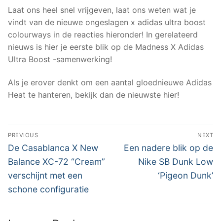
Laat ons heel snel vrijgeven, laat ons weten wat je
vindt van de nieuwe ongeslagen x adidas ultra boost
colourways in de reacties hieronder! In gerelateerd
nieuws is hier je eerste blik op de Madness X Adidas
Ultra Boost -samenwerking!
Als je erover denkt om een ​​aantal gloednieuwe Adidas
Heat te hanteren, bekijk dan de nieuwste hier!
Post
PREVIOUS
NEXT
navigation
Previous
Next
De Casablanca X New
Een nadere blik op de
post:
post:
Balance XC-72 “Cream”
Nike SB Dunk Low
verschijnt met een
‘Pigeon Dunk’
schone configuratie