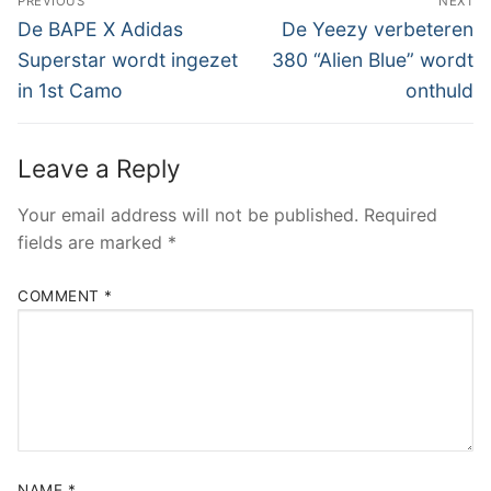
PREVIOUS
NEXT
navigation
Previous
Next
De BAPE X Adidas
De Yeezy verbeteren
post:
post:
Superstar wordt ingezet
380 “Alien Blue” wordt
in 1st Camo
onthuld
Leave a Reply
Your email address will not be published.
Required
fields are marked
*
COMMENT
*
NAME
*