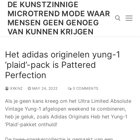
DE KUNSTZINNIGE
Skip
to
MICROTREND MODE WAAR
content
MENSEN GEEN GENOEG
VAN KUNNEN KRIJGEN
Search for:
Het adidas originelen yung-1
‘plaid’-pack is Pattered
Perfection
XXKNZ
MAY 24, 2022
0 COMMENTS
Als je geen kans kreeg om het Ultra Limited Absolute
Vintage Yung-1 afgelopen weekend te combineren,
heb je geluk, zoals Adidas Originals Heb het Yung-1
‘Plaid’-pakket onthuld!
De twee-sneakercollectie is gemaakt van een