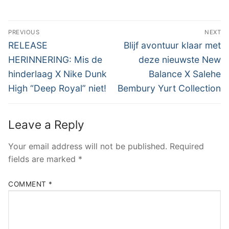
Post
PREVIOUS
NEXT
navigation
Previous
Next
RELEASE
Blijf avontuur klaar met
post:
post:
HERINNERING: Mis de
deze nieuwste New
hinderlaag X Nike Dunk
Balance X Salehe
High “Deep Royal” niet!
Bembury Yurt Collection
Leave a Reply
Your email address will not be published.
Required
fields are marked
*
COMMENT
*