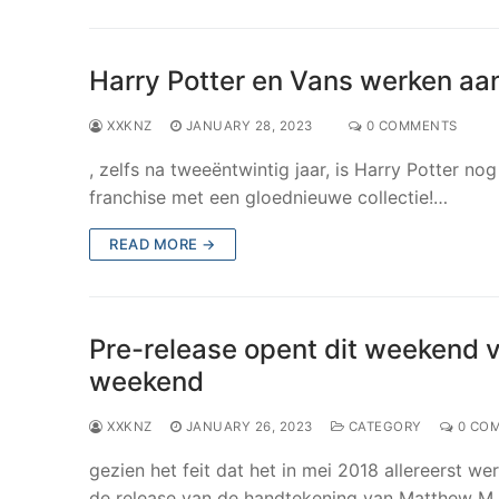
Harry Potter en Vans werken aa
XXKNZ
JANUARY 28, 2023
0 COMMENTS
, zelfs na tweeëntwintig jaar, is Harry Potter no
franchise met een gloednieuwe collectie!…
READ MORE →
Pre-release opent dit weekend v
weekend
XXKNZ
JANUARY 26, 2023
CATEGORY
0 CO
gezien het feit dat het in mei 2018 allereerst
de release van de handtekening van Matthew M