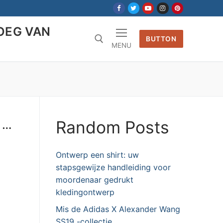
OEG VAN
BUTTON
MENU
Random Posts
r …
Ontwerp een shirt: uw
stapsgewijze handleiding voor
moordenaar gedrukt
kledingontwerp
Mis de Adidas X Alexander Wang
SS19 -collectie