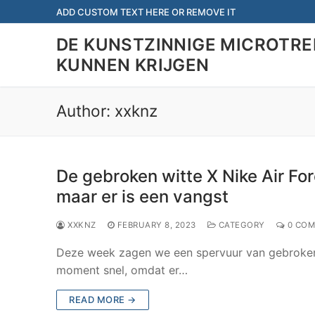
Skip
ADD CUSTOM TEXT HERE OR REMOVE IT
to
DE KUNSTZINNIGE MICROTR
content
KUNNEN KRIJGEN
Author:
xxknz
De gebroken witte X Nike Air Fo
maar er is een vangst
XXKNZ
FEBRUARY 8, 2023
CATEGORY
0 COM
Deze week zagen we een spervuur ​​van gebroken w
moment snel, omdat er…
READ MORE →