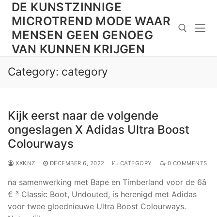
DE KUNSTZINNIGE
Skip
to
MICROTREND MODE WAAR
content
MENSEN GEEN GENOEG
VAN KUNNEN KRIJGEN
Search for:
Category:
category
Kijk eerst naar de volgende
ongeslagen X Adidas Ultra Boost
Colourways
XXKNZ
DECEMBER 6, 2022
CATEGORY
0 COMMENTS
na samenwerking met Bape en Timberland voor de 6â
€ ³ Classic Boot, Undouted, is herenigd met Adidas
voor twee gloednieuwe Ultra Boost Colourways.