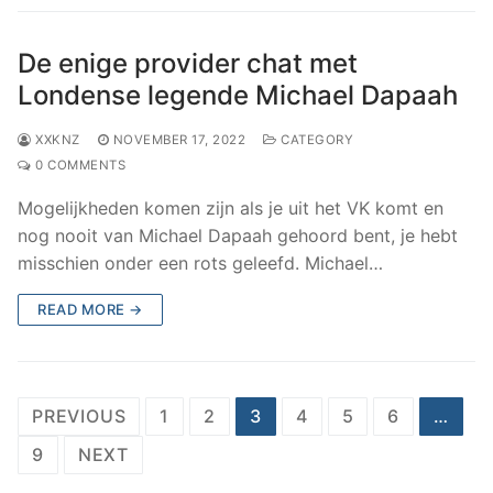
De enige provider chat met
Londense legende Michael Dapaah
XXKNZ
NOVEMBER 17, 2022
CATEGORY
0 COMMENTS
Mogelijkheden komen zijn als je uit het VK komt en
nog nooit van Michael Dapaah gehoord bent, je hebt
misschien onder een rots geleefd. Michael…
READ MORE →
Posts
PREVIOUS
1
2
3
4
5
6
…
navigation
9
NEXT